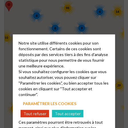
98
4
14
8
8
9
42
10
Notre site utilise différents cookies pour son
fonctionnement. Certains de ces cookies sont
4
23
3
déposés par des services tiers à des fins d'analyse
22
statistique pour nous permettre de vous fournir
une meilleure expérience.
21
45
Si vous souhaitez configurer les cookies que vous
souhaitez autoriser, vous pouvez cliquer sur
15
5
"Paramétrer les cookies", ou bien accepter tous les
104
29
8
cookies en cliquant sur "Tout accepter et
continuer".
28
13
PARAMÉTRER LES COOKIES
22
138
1
12
Tout refuser
Tout accepter
25
Ces paramètres pourront être retrouvés à tout
3
moment, ainsi que plus d'information sur les