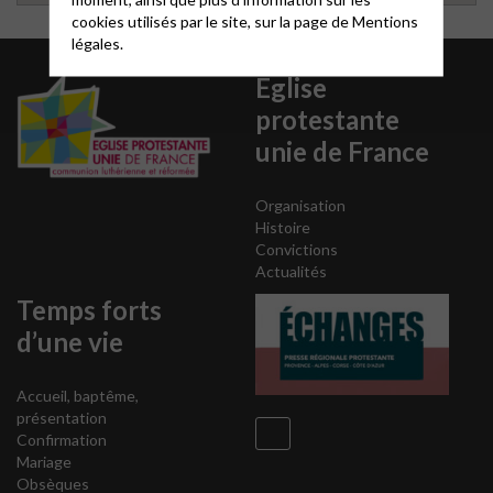
cookies utilisés par le site, sur la page de
Mentions
légales.
Eglise
protestante
unie de France
Organisation
Histoire
Convictions
Actualités
Temps forts
d’une vie
Accueil, baptême,
présentation
Confirmation
Mariage
Obsèques