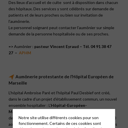
Des lieux d’accueil et de culte sont à disposition dans chacun
des hôpitaux. Des services y sont célébrés sur demande de
patients et de leurs proches ou bien sur invitation de
l’aumônerie.
Le personnel soignant peut contacter l’aumônier sur simple
demande de la personne hospitalisée ou de ses proches.
=>
Aumônier :
pasteur Vincent Eyraud – Tél. 04 91 38 47
27 –
APHM
Aumônerie protestante de l’Hôpital Européen de
Marseille
L’hôpital Ambroise Paré et l’hôpital Paul Desbief ont créé,
dans le cadre d’un projet d’établissement commun, un nouvel
ensemble hospitalier : L’
Hôpital-Européen-
Marseille
. Construit au coeur d’Euroméditerranée, quartier
Notre site utilise différents cookies pour son
de la Joliette, rue Désirée Clary. Son ouverture a eu lieu le 20
fonctionnement. Certains de ces cookies sont
août 2013.
(Fiche d’archives)
. Un service d’aumônerie y est très