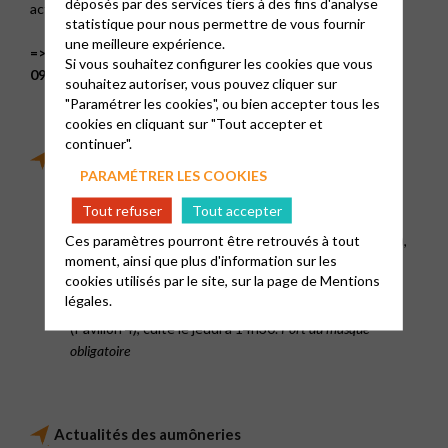
déposés par des services tiers à des fins d'analyse
actif.
statistique pour nous permettre de vous fournir
une meilleure expérience.
=> Aumônier : pasteur Sibylle Klumpp –
Tél. 06 51 34 26
Si vous souhaitez configurer les cookies que vous
09 –
Courriel
souhaitez autoriser, vous pouvez cliquer sur
"Paramétrer les cookies", ou bien accepter tous les
cookies en cliquant sur "Tout accepter et
continuer".
Cultes dans les hôpitaux de Marseille
PARAMÉTRER LES COOKIES
Hôpital Européen : Salle de l’Espace Éthique (Rez-de-
Tout refuser
Tout accepter
chaussée)
Ces paramètres pourront être retrouvés à tout
Hôpital La Timone : Chapelle Œcuménique (niveau -1),
moment, ainsi que plus d'information sur les
cultes sur convocation et sur demande, informations
cookies utilisés par le site, sur la page de
Mentions
auprès des aumôniers
légales.
Hôpital Sainte-Marguerite: Chapelle catholique
(Pavillon 4), culte le jeudi à 14h30.
Port du masque
obligatoire
Actualités des aumôneries