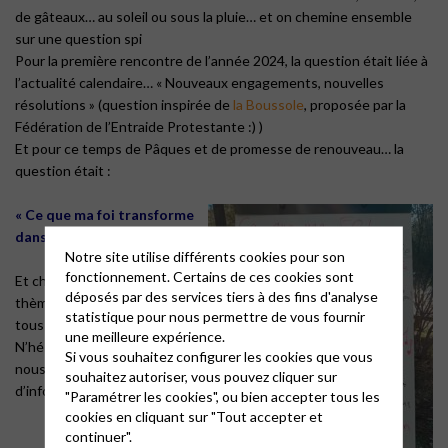
de gâteaux… au soleil ou sous la pluie… et on chemine ensemble
sur une question spi
Pour la première rencontre de l’année 2024, la question était liée à
l’actualité calendaire… « Nouveaux engagements, nouvelles
résolutions » (question inspirée de
la Boussole
, proposée par la
Fédération de l’Entraide Protestante :) )
Et pour ce temps de Pâques et de promesse de renouveau… la
question était :
« Ce que ma foi transforme
dans ma vie »
Notre site utilise différents cookies pour son
fonctionnement. Certains de ces cookies sont
Et chaque mardi, un nouveau
déposés par des services tiers à des fins d'analyse
thème sera partagé avec
statistique pour nous permettre de vous fournir
tous et toutes
une meilleure expérience.
N’hésitez pas à venir ou
Si vous souhaitez configurer les cookies que vous
nous contacter pour plus
souhaitez autoriser, vous pouvez cliquer sur
d’infos :
"Paramétrer les cookies", ou bien accepter tous les
cookies en cliquant sur "Tout accepter et
continuer".