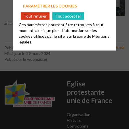
PARAMÉTRER LES COOKIES
Tout refuser
Tout accepter
animateur.spi.terrenouvelle@gmail.com ou 0663305928
Ces paramètres pourront être retrouvés à tout
moment, ainsi que plus d'information sur les
cookies utilisés par le site, sur la page de
Mentions
légales.
Animation spi
Publié le 9 janvier 2024
Mis à jour le 29 mars 2024
Publié par le webmaster
Eglise
protestante
unie de France
Organisation
Histoire
Convictions